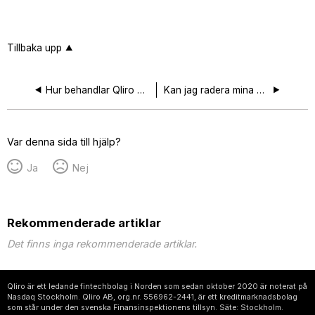
Tillbaka upp
Hur behandlar Qliro mina personuppgifter?
Kan jag radera mina uppgifter hos Qliro?
Var denna sida till hjälp?
Ja
Nej
Rekommenderade artiklar
Det finns inga rekommenderade artiklar.
Qliro är ett ledande fintechbolag i Norden som sedan oktober 2020 är noterat på
Nasdaq Stockholm. Qliro AB, org.nr. 556962-2441, är ett kreditmarknadsbolag
som står under den svenska Finansinspektionens tillsyn. Säte: Stockholm.