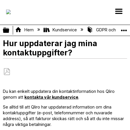
Expandera/minimera global hierarki
Hem
Kundservice
GDPR och person
Hur uppdaterar jag mina
kontaktuppgifter?
Spara
som
Du kan enkelt uppdatera din kontaktinformation hos Qliro
PDF
genom att
kontakta vår kundservice
.
Se alltid till att Qliro har uppdaterad information om dina
kontaktuppgifter (e-post, telefonnummer och nuvarade
address), så att fakturor skickas rätt och så att du inte missar
några viktiga betalningar.