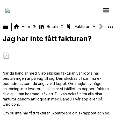
Expandera/minimera global hierarki
Hem
Betala
Fakturor
Jag ha
Jag har inte fått fakturan?
Spara
som
När du handlar med Qliro skickas fakturan vanligtvis när
PDF
beställningen är på väg till dig. Den skickas till samma e-
postadress som du angav vid köpet. Om mejlet av någon
anledning inte levereras, skickar vi istället en pappersfaktura
till dig – utan kostnad, såklart. Du kan också hitta alla dina
fakturor genom att logga in med BankID i vår app eller på
Qliro.com.
Om du inte har fått fakturan, kontrollera din skräppost och se