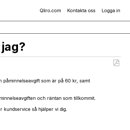
Qliro.com
Kontakta oss
Logga in
 jag?
Spara
som
en påminnelseavgift som är på 60 kr, samt
PDF
minnelseavgiften och räntan som tillkommit.
 kundservice så hjälper vi dig.