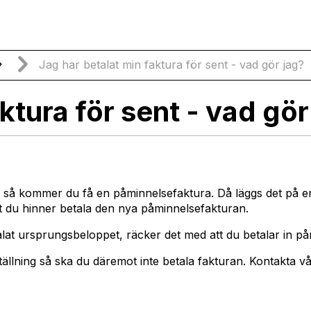
ki
Jag har betalat min faktura för sent - vad gör jag?
ktura för sent - vad gör
tt, så kommer du få en påminnelsefaktura. Då läggs det på 
tt du hinner betala den nya påminnelsefakturan.
at ursprungsbeloppet, räcker det med att du betalar in på
ällning så ska du däremot inte betala fakturan. Kontakta vår