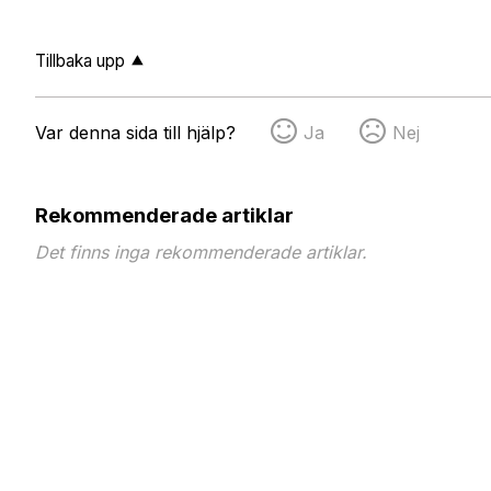
Tillbaka upp
Var denna sida till hjälp?
Ja
Nej
Rekommenderade artiklar
Det finns inga rekommenderade artiklar.