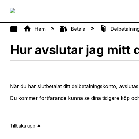
Expandera/minimera global hierar
Hem
Betala
Delbetalnin
Hur avslutar jag mitt
När du har slutbetalat ditt delbetalningskonto, avslutas
Du kommer fortfarande kunna se dina tidigare köp och 
Tillbaka upp