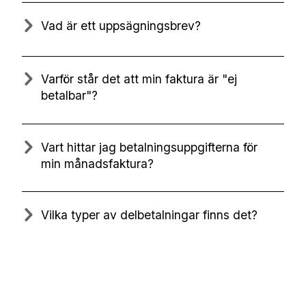
Vad är ett uppsägningsbrev?
Varför står det att min faktura är "ej
betalbar"?
Vart hittar jag betalningsuppgifterna för
min månadsfaktura?
Vilka typer av delbetalningar finns det?