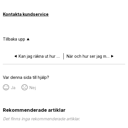
Kontakta kundservice
Tillbaka upp
Kan jag räkna ut hur mycket jag kommer tjäna på mitt sparande?
När och hur ser jag mitt årsbesked?
Var denna sida till hjälp?
Ja
Nej
Rekommenderade artiklar
Det finns inga rekommenderade artiklar.