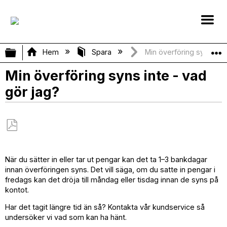
Expandera/minimera global hierarki
Hem
Spara
Min överföring syns inte
Min överföring syns inte - vad
gör jag?
Spara
som
När du sätter in eller tar ut pengar kan det ta 1–3 bankdagar
PDF
innan överföringen syns. Det vill säga, om du satte in pengar i
fredags kan det dröja till måndag eller tisdag innan de syns på
kontot.
Har det tagit längre tid än så? Kontakta vår kundservice så
undersöker vi vad som kan ha hänt.