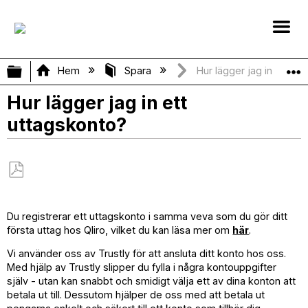
Expandera/minimera global hierarki
Hem
Spara
Hur lägger jag in ett ut
Hur lägger jag in ett
uttagskonto?
Spara
som
Du registrerar ett uttagskonto i samma veva som du gör ditt
PDF
första uttag hos Qliro, vilket du kan läsa mer om
här
.
Vi använder oss av Trustly för att ansluta ditt konto hos oss.
Med hjälp av Trustly slipper du fylla i några kontouppgifter
själv - utan kan snabbt och smidigt välja ett av dina konton att
betala ut till. Dessutom hjälper de oss med att betala ut