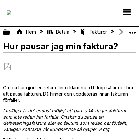
Expandera/minimera global hierarki
Hem
Betala
Fakturor
Hur pa
Hur pausar jag min faktura?
Spara
som
Om du har gjort en retur eller reklamerat ditt köp så är det bra
PDF
att pausa fakturan. Då hinner den uppdateras innan fakturan
förfaller.
I nuläget är det endast möjligt att pausa 14-dagarsfakturor
som inte redan har förfallit. Önskar du pausa en
delbetalningsfaktura eller en faktura som redan har förfallit,
vänligen kontakta vår kundservice så hjälper vi dig.