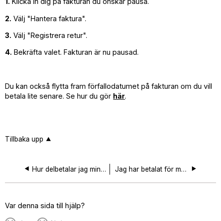
1.
Klicka in dig på fakturan du önskar pausa.
2.
Välj "Hantera faktura".
3.
Välj "Registrera retur".
4.
Bekräfta valet. Fakturan är nu pausad.
Du kan också flytta fram förfallodatumet på fakturan om du vill
betala lite senare. Se hur du gör
här
.
Tillbaka upp
Hur delbetalar jag min faktura?
Jag har betalat för mycket på min faktura - vad gör jag?
Var denna sida till hjälp?